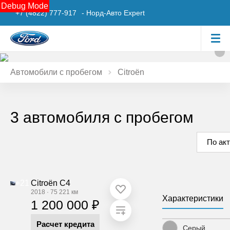
Debug Mode
+7 (4822) 777-917
- Норд-Авто Expert
Автомобили с пробегом
Citroën
3 автомобиля с пробегом
По ак
+21
Citroën C4
2018
·
75 221 км
Характеристики
1 200 000 ₽
Расчет кредита
Серый