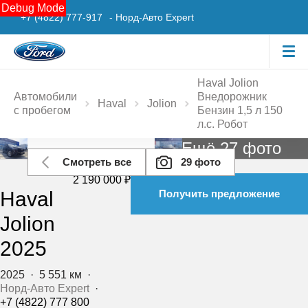
Debug Mode
+7 (4822) 777-917
- Норд-Авто Expert
Haval Jolion
Автомобили
Внедорожник
Haval
Jolion
с пробегом
Бензин 1,5 л 150
л.с. Робот
Ещё 27 фото
Смотреть все
29 фото
2 190 000 ₽
Haval
Получить предложение
Jolion
2025
2025
·
5 551 км
·
Норд-Авто Expert
·
+7 (4822) 777 800