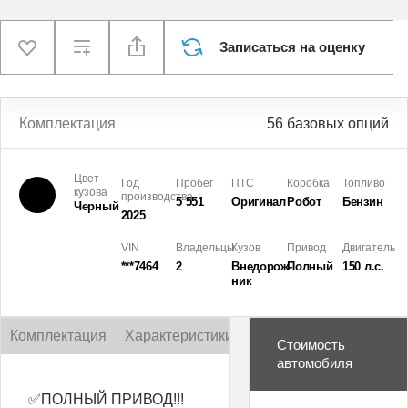
Записаться на оценку
Комплектация
56 базовых опций
Цвет
Год
Пробег
ПТС
Коробка
Топливо
кузова
производства
5 551
Оригинал
Робот
Бензин
Черный
2025
VIN
Владельцы
Кузов
Привод
Двигатель
***7464
2
Внедорож­
Полный
150 л.с.
ник
Комплектация
Характеристики
Описание
Стоимость
автомобиля
✅ПОЛНЫЙ ПРИВОД!!!