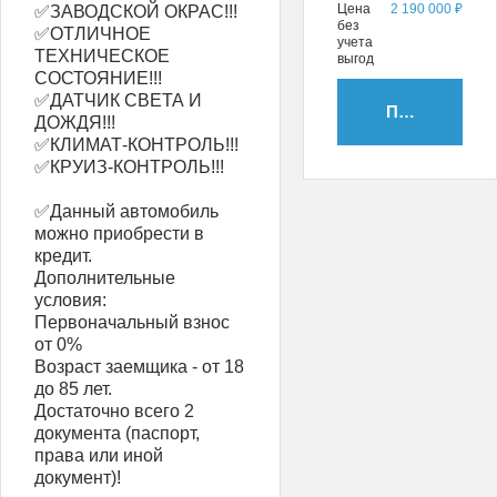
Цена
2 190 000 ₽
✅ЗАВОДСКОЙ ОКРАС!!!
без
✅ОТЛИЧНОЕ
учета
ТЕХНИЧЕСКОЕ
выгод
СОСТОЯНИЕ!!!
✅ДАТЧИК СВЕТА И
Получить пр
ДОЖДЯ!!!
✅КЛИМАТ-КОНТРОЛЬ!!!
✅КРУИЗ-КОНТРОЛЬ!!!
✅Данный автомобиль
можно приобрести в
кредит.
Дополнительные
условия:
Первоначальный взнос
от 0%
️Возраст заемщика - от 18
до 85 лет.
Достаточно всего 2
документа (паспорт,
права или иной
документ)!