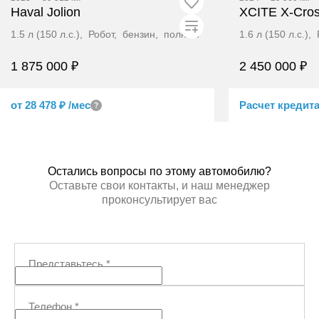
Haval Jolion
XCITE X-Cros
1.5 л (150 л.с.), Робот, бензин, полный
1.6 л (150 л.с.)
1 875 000 ₽
2 450 000 ₽
от 28 478 ₽
/мес
Расчет кредит
Перезвонить
Пе
Остались вопросы по этому автомобилю?
Оставьте свои контакты, и наш менеджер
проконсультирует вас
Представьтесь
*
Телефон
*