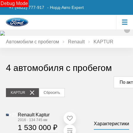
Debug Mode
+7 (4822) 777-917
- Норд-Авто Expert
Автомобили с пробегом
Renault
KAPTUR
4 автомобиля с пробегом
По ак
KAPTUR
Сбросить
+25
Renault Kaptur
2016
·
134 745 км
Характеристики
1 530 000 ₽