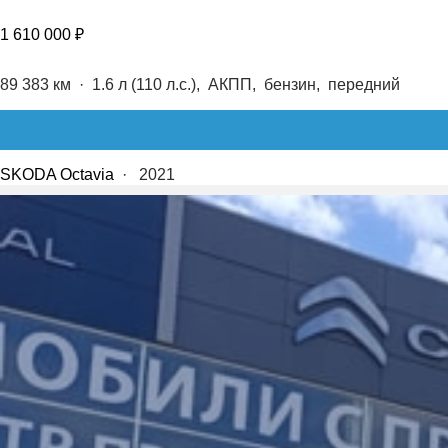
1 610 000 ₽
89 383 км
·
1.6 л (110 л.с.), АКПП, бензин, передний
SKODA Octavia
·
2021