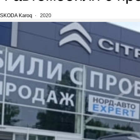
SKODA Karoq
·
2020