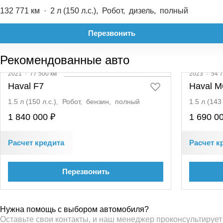
132 771 км
·
2 л (150 л.с.), Робот, дизель, полный
Перезвонить
Рекомендованные авто
2021
·
77 500 км
2023
·
54 7
Haval F7
Haval M
1.5 л (150 л.с.), Робот, бензин, полный
1.5 л (14
1 840 000 ₽
1 690 0
Расчет кредита
Расчет к
Перезвонить
Нужна помощь с выбором автомобиля?
Оставьте свои контакты, и наш менеджер проконсультирует