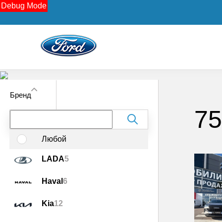
Debug Mode
Бренд
75
Поиск по фильтру
Любой
LADA
5
Haval
6
Kia
12