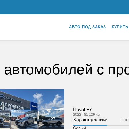
АВТО ПОД ЗАКАЗ
КУПИТЬ
 автомобилей с пр
Haval F7
2022
·
81 129 км
+27
Характеристики
Ещ
Серый