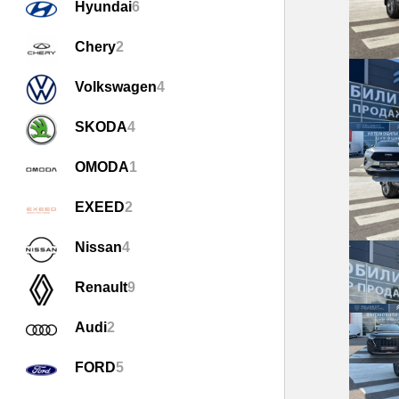
Hyundai
6
Chery
2
Volkswagen
4
SKODA
4
OMODA
1
EXEED
2
Nissan
4
Renault
9
Audi
2
FORD
5