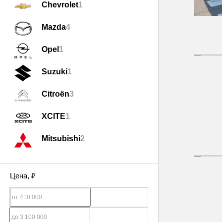
Chevrolet
1
Mazda
4
Opel
1
Suzuki
1
Citroën
3
XCITE
1
Mitsubishi
2
Цена
, ₽